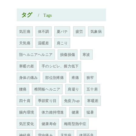
タグ
Tags
気圧痛
体不調
夏バテ
疲労
気象病
天気痛
温暖差
肩こり
頚ヘルニアヘルニア
損傷損傷
寒波
寒暖の差
手のシビレ、握力低下
身体の痛み
部位別疼痛
疼痛
狭窄
腰痛
椎間板ヘルニア
肩凝り
五十肩
四十肩
季節変り目
免疫力up
寒暖差
腸内環境
体力維持増進
健康
猛暑
気圧変化
健康寿命
梅雨型熱中症
神経痛
背中痛み
天気病
体調不良