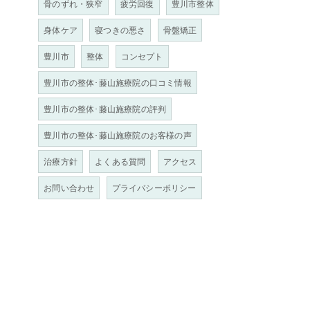
骨のずれ・狭窄
疲労回復
豊川市整体
身体ケア
寝つきの悪さ
骨盤矯正
豊川市
整体
コンセプト
豊川市の整体･藤山施療院の口コミ情報
豊川市の整体･藤山施療院の評判
豊川市の整体･藤山施療院のお客様の声
治療方針
よくある質問
アクセス
お問い合わせ
プライバシーポリシー