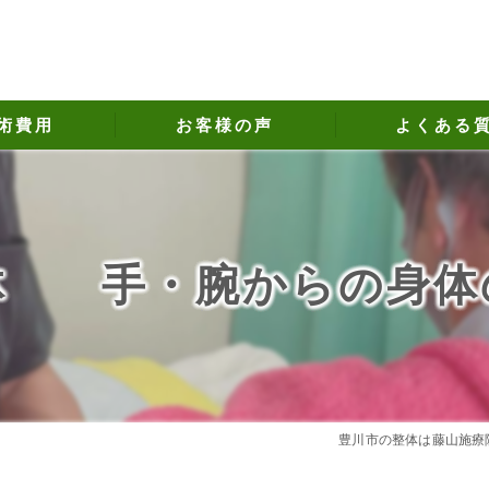
術費用
お客様の声
よくある
体 手・腕からの身
豊川市の整体は藤山施療