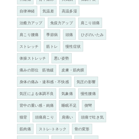
自律神経
気温差
高温多湿
治癒力アップ
免疫力アップ
肩こり頭痛
肩こり腰痛
季節病
頭痛
ひざのいたみ
ストレッチ
筋トレ
慢性症状
体操ストレッチ
悪い姿勢
痛みの部位 筋弛緩
皮膚・筋肉膜
身体の痛み・違和感・不快感
気圧の影響
気圧による体調不良
気象痛
慢性腰痛
背中の重い感・鈍痛
睡眠不足
側彎
猫背
頭痛肩こり
肩痛い
頭痛で吐き気
筋肉痛
ストレ-トネック
骨の変形