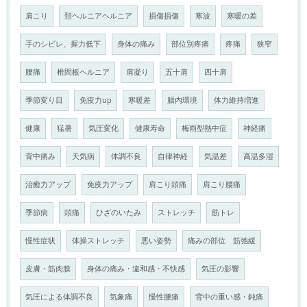
肩こり
頚ヘルニアヘルニア
損傷損傷
寒波
寒暖の差
手のシビレ、握力低下
身体の痛み
部位別疼痛
疼痛
狭窄
腰痛
椎間板ヘルニア
肩凝り
五十肩
四十肩
季節変り目
免疫力up
寒暖差
腸内環境
体力維持増進
健康
猛暑
気圧変化
健康寿命
梅雨型熱中症
神経痛
背中痛み
天気病
体調不良
自律神経
気温差
高温多湿
治癒力アップ
免疫力アップ
肩こり頭痛
肩こり腰痛
季節病
頭痛
ひざのいたみ
ストレッチ
筋トレ
慢性症状
体操ストレッチ
悪い姿勢
痛みの部位 筋弛緩
皮膚・筋肉膜
身体の痛み・違和感・不快感
気圧の影響
気圧による体調不良
気象痛
慢性腰痛
背中の重い感・鈍痛