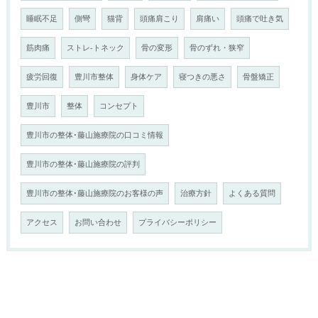
睡眠不足
側彎
猫背
頭痛肩こり
肩痛い
頭痛で吐き気
筋肉痛
ストレ-トネック
骨の変形
骨のずれ・狭窄
疲労回復
豊川市整体
身体ケア
寝つきの悪さ
骨盤矯正
豊川市
整体
コンセプト
豊川市の整体･藤山施療院の口コミ情報
豊川市の整体･藤山施療院の評判
豊川市の整体･藤山施療院のお客様の声
治療方針
よくある質問
アクセス
お問い合わせ
プライバシーポリシー