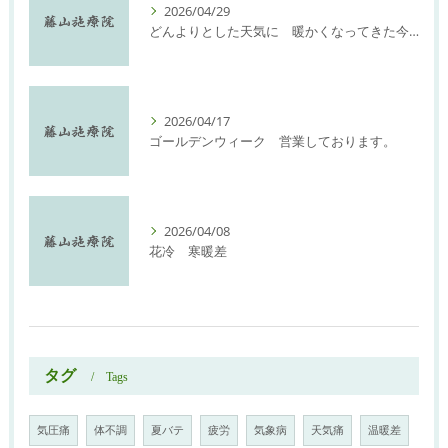
2026/04/29
どんよりとした天気に 暖かくなってきた今日此の頃
2026/04/17
ゴールデンウィーク 営業しております。
2026/04/08
花冷 寒暖差
タグ
Tags
気圧痛
体不調
夏バテ
疲労
気象病
天気痛
温暖差