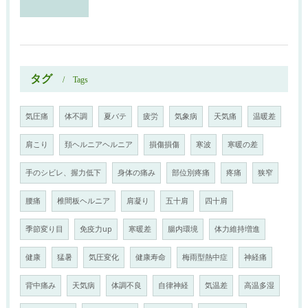
タグ
Tags
気圧痛
体不調
夏バテ
疲労
気象病
天気痛
温暖差
肩こり
頚ヘルニアヘルニア
損傷損傷
寒波
寒暖の差
手のシビレ、握力低下
身体の痛み
部位別疼痛
疼痛
狭窄
腰痛
椎間板ヘルニア
肩凝り
五十肩
四十肩
季節変り目
免疫力up
寒暖差
腸内環境
体力維持増進
健康
猛暑
気圧変化
健康寿命
梅雨型熱中症
神経痛
背中痛み
天気病
体調不良
自律神経
気温差
高温多湿