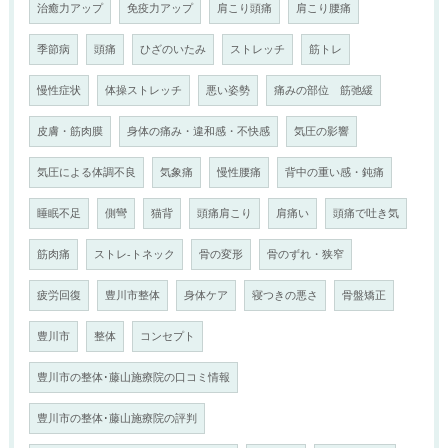
治癒力アップ
免疫力アップ
肩こり頭痛
肩こり腰痛
季節病
頭痛
ひざのいたみ
ストレッチ
筋トレ
慢性症状
体操ストレッチ
悪い姿勢
痛みの部位 筋弛緩
皮膚・筋肉膜
身体の痛み・違和感・不快感
気圧の影響
気圧による体調不良
気象痛
慢性腰痛
背中の重い感・鈍痛
睡眠不足
側彎
猫背
頭痛肩こり
肩痛い
頭痛で吐き気
筋肉痛
ストレ-トネック
骨の変形
骨のずれ・狭窄
疲労回復
豊川市整体
身体ケア
寝つきの悪さ
骨盤矯正
豊川市
整体
コンセプト
豊川市の整体･藤山施療院の口コミ情報
豊川市の整体･藤山施療院の評判