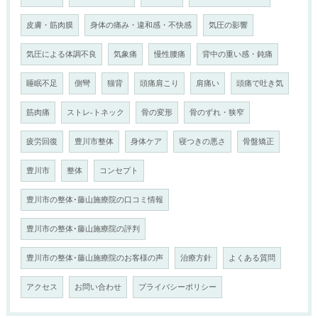
皮膚・筋肉膜
身体の痛み・違和感・不快感
気圧の影響
気圧による体調不良
気象痛
慢性腰痛
背中の重い感・鈍痛
睡眠不足
側彎
猫背
頭痛肩こり
肩痛い
頭痛で吐き気
筋肉痛
ストレ-トネック
骨の変形
骨のずれ・狭窄
疲労回復
豊川市整体
身体ケア
寝つきの悪さ
骨盤矯正
豊川市
整体
コンセプト
豊川市の整体･藤山施療院の口コミ情報
豊川市の整体･藤山施療院の評判
豊川市の整体･藤山施療院のお客様の声
治療方針
よくある質問
アクセス
お問い合わせ
プライバシーポリシー