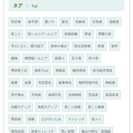
タグ
Tags
気圧痛
体不調
夏バテ
疲労
気象病
天気痛
温暖差
肩こり
頚ヘルニアヘルニア
損傷損傷
寒波
寒暖の差
手のシビレ、握力低下
身体の痛み
部位別疼痛
疼痛
狭窄
腰痛
椎間板ヘルニア
肩凝り
五十肩
四十肩
季節変り目
免疫力up
寒暖差
腸内環境
体力維持増進
健康
猛暑
気圧変化
健康寿命
梅雨型熱中症
神経痛
背中痛み
天気病
体調不良
自律神経
気温差
高温多湿
治癒力アップ
免疫力アップ
肩こり頭痛
肩こり腰痛
季節病
頭痛
ひざのいたみ
ストレッチ
筋トレ
慢性症状
体操ストレッチ
悪い姿勢
痛みの部位 筋弛緩