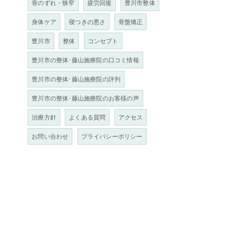
骨のずれ・狭窄
疲労回復
豊川市整体
身体ケア
寝つきの悪さ
骨盤矯正
豊川市
整体
コンセプト
豊川市の整体･藤山施療院の口コミ情報
豊川市の整体･藤山施療院の評判
豊川市の整体･藤山施療院のお客様の声
治療方針
よくある質問
アクセス
お問い合わせ
プライバシーポリシー