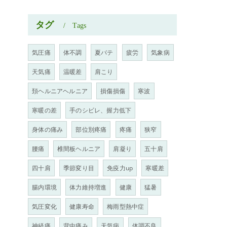
タグ
Tags
気圧痛
体不調
夏バテ
疲労
気象病
天気痛
温暖差
肩こり
頚ヘルニアヘルニア
損傷損傷
寒波
寒暖の差
手のシビレ、握力低下
身体の痛み
部位別疼痛
疼痛
狭窄
腰痛
椎間板ヘルニア
肩凝り
五十肩
四十肩
季節変り目
免疫力up
寒暖差
腸内環境
体力維持増進
健康
猛暑
気圧変化
健康寿命
梅雨型熱中症
神経痛
背中痛み
天気病
体調不良