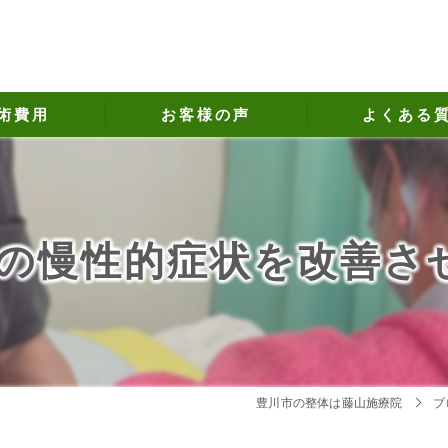
術費用
お客様の声
よくある
の慢性的症状を改善さ
豊川市の整体は藤山施療院
ブ