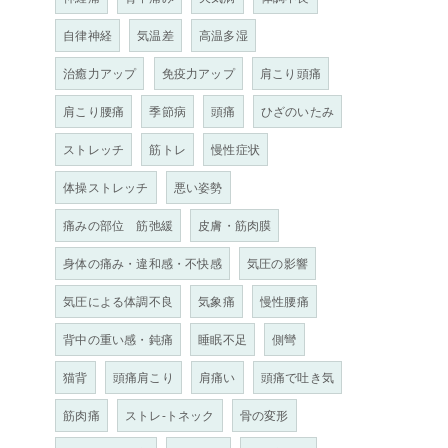
自律神経
気温差
高温多湿
治癒力アップ
免疫力アップ
肩こり頭痛
肩こり腰痛
季節病
頭痛
ひざのいたみ
ストレッチ
筋トレ
慢性症状
体操ストレッチ
悪い姿勢
痛みの部位 筋弛緩
皮膚・筋肉膜
身体の痛み・違和感・不快感
気圧の影響
気圧による体調不良
気象痛
慢性腰痛
背中の重い感・鈍痛
睡眠不足
側彎
猫背
頭痛肩こり
肩痛い
頭痛で吐き気
筋肉痛
ストレ-トネック
骨の変形