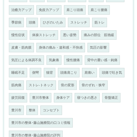
治癒力アップ
免疫力アップ
肩こり頭痛
肩こり腰痛
季節病
頭痛
ひざのいたみ
ストレッチ
筋トレ
慢性症状
体操ストレッチ
悪い姿勢
痛みの部位 筋弛緩
皮膚・筋肉膜
身体の痛み・違和感・不快感
気圧の影響
気圧による体調不良
気象痛
慢性腰痛
背中の重い感・鈍痛
睡眠不足
側彎
猫背
頭痛肩こり
肩痛い
頭痛で吐き気
筋肉痛
ストレ-トネック
骨の変形
骨のずれ・狭窄
疲労回復
豊川市整体
身体ケア
寝つきの悪さ
骨盤矯正
豊川市
整体
コンセプト
豊川市の整体･藤山施療院の口コミ情報
豊川市の整体･藤山施療院の評判