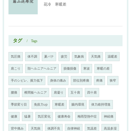
花冷 寒暖差
タグ
Tags
気圧痛
体不調
夏バテ
疲労
気象病
天気痛
温暖差
肩こり
頚ヘルニアヘルニア
損傷損傷
寒波
寒暖の差
手のシビレ、握力低下
身体の痛み
部位別疼痛
疼痛
狭窄
腰痛
椎間板ヘルニア
肩凝り
五十肩
四十肩
季節変り目
免疫力up
寒暖差
腸内環境
体力維持増進
健康
猛暑
気圧変化
健康寿命
梅雨型熱中症
神経痛
背中痛み
天気病
体調不良
自律神経
気温差
高温多湿