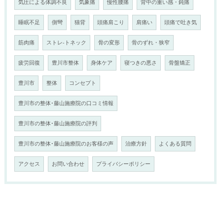
気圧による体調不良
気象痛
慢性腰痛
背中の重い感・鈍痛
睡眠不足
側彎
猫背
頭痛肩こり
肩痛い
頭痛で吐き気
筋肉痛
ストレ-トネック
骨の変形
骨のずれ・狭窄
疲労回復
豊川市整体
身体ケア
寝つきの悪さ
骨盤矯正
豊川市
整体
コンセプト
豊川市の整体･藤山施療院の口コミ情報
豊川市の整体･藤山施療院の評判
豊川市の整体･藤山施療院のお客様の声
治療方針
よくある質問
アクセス
お問い合わせ
プライバシーポリシー