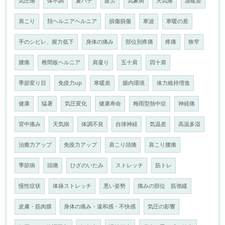
気圧痛
体不調
夏バテ
疲労
気象病
天気痛
温暖差
肩こり
頚ヘルニアヘルニア
損傷損傷
寒波
寒暖の差
手のシビレ、握力低下
身体の痛み
部位別疼痛
疼痛
狭窄
腰痛
椎間板ヘルニア
肩凝り
五十肩
四十肩
季節変り目
免疫力up
寒暖差
腸内環境
体力維持増進
健康
猛暑
気圧変化
健康寿命
梅雨型熱中症
神経痛
背中痛み
天気病
体調不良
自律神経
気温差
高温多湿
治癒力アップ
免疫力アップ
肩こり頭痛
肩こり腰痛
季節病
頭痛
ひざのいたみ
ストレッチ
筋トレ
慢性症状
体操ストレッチ
悪い姿勢
痛みの部位 筋弛緩
皮膚・筋肉膜
身体の痛み・違和感・不快感
気圧の影響